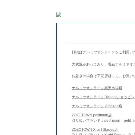
日頃はナルミヤオンラインをご利用い
大変混みあっており、現在ナルミヤオ
お急ぎの場合は下記店舗にて、お買い
ナルミヤオンライン楽天市場店
ナルミヤオンライン Yahoo!ショッピ
ナルミヤオンライン Amazon店
ZOZOTOWN petitmain店
取り扱いブランド：petit main、petit m
ZOZOTOWN X-girl Stages店
取り扱いブランド：X-girl Stages、XLA