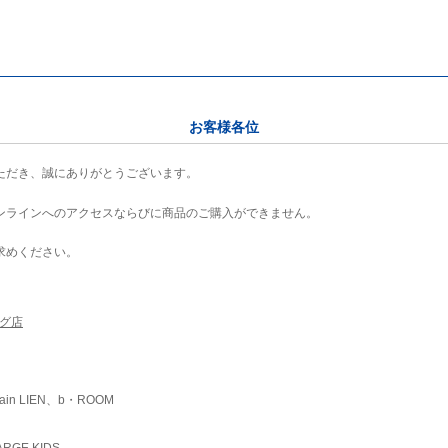
お客様各位
ただき、誠にありがとうございます。
ンラインへのアクセスならびに商品のご購入ができません。
求めください。
ング店
ain LIEN、b・ROOM
RGE KIDS