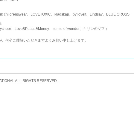
childrenswear、LOVETOXIC、kladskap、by loveit、Lindsay、BLUE CROSS
店
ycheer、Love&Peace&Money、sense of wonder、キリンのソフィ
が、何卒ご理解いただきますようお願い申し上げます。