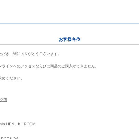
お客様各位
ただき、誠にありがとうございます。
ンラインへのアクセスならびに商品のご購入ができません。
求めください。
ング店
ain LIEN、b・ROOM
RGE KIDS