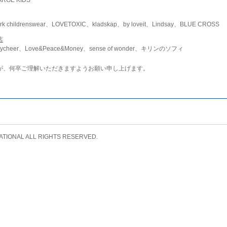
childrenswear、LOVETOXIC、kladskap、by loveit、Lindsay、BLUE CROSS
店
ycheer、Love&Peace&Money、sense of wonder、キリンのソフィ
が、何卒ご理解いただきますようお願い申し上げます。