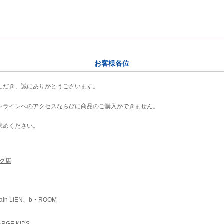
お客様各位
ただき、誠にありがとうございます。
ンラインへのアクセスならびに商品のご購入ができません。
求めください。
ング店
ain LIEN、b・ROOM
RGE KIDS