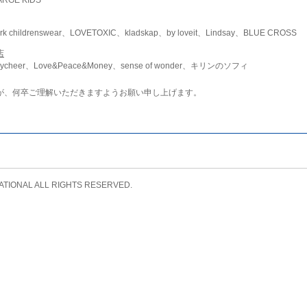
childrenswear、LOVETOXIC、kladskap、by loveit、Lindsay、BLUE CROSS
店
ycheer、Love&Peace&Money、sense of wonder、キリンのソフィ
が、何卒ご理解いただきますようお願い申し上げます。