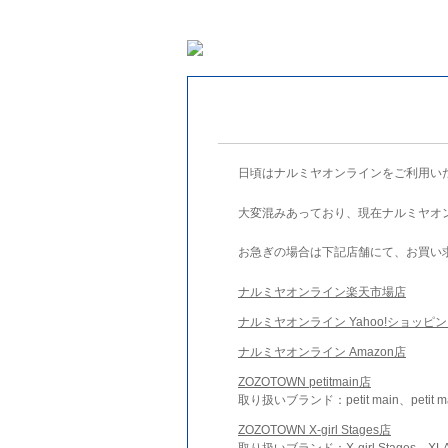
日頃はナルミヤオンラインをご利用い
大変混みあっており、現在ナルミヤオ
お急ぎの場合は下記店舗にて、お買い
ナルミヤオンライン楽天市場店
ナルミヤオンライン Yahoo!ショッピ
ナルミヤオンライン Amazon店
ZOZOTOWN petitmain店
取り扱いブランド：petit main、petit m
ZOZOTOWN X-girl Stages店
取り扱いブランド：X-girl Stages、XLA