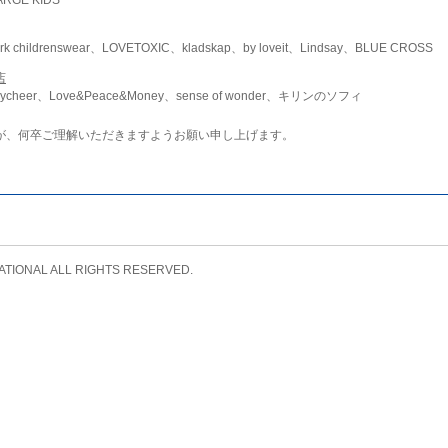
childrenswear、LOVETOXIC、kladskap、by loveit、Lindsay、BLUE CROSS
店
ycheer、Love&Peace&Money、sense of wonder、キリンのソフィ
が、何卒ご理解いただきますようお願い申し上げます。