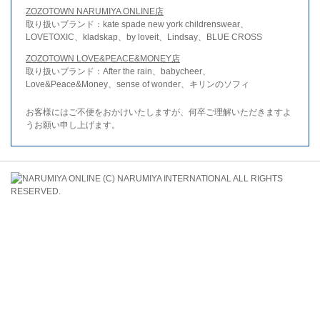
ZOZOTOWN NARUMIYA ONLINE店
取り扱いブランド：kate spade new york childrenswear、
LOVETOXIC、kladskap、by loveit、Lindsay、BLUE CROSS
ZOZOTOWN LOVE&PEACE&MONEY店
取り扱いブランド：After the rain、babycheer、
Love&Peace&Money、sense of wonder、キリンのソフィ
お客様にはご不便をおかけいたしますが、何卒ご理解いただきますよ
うお願い申し上げます。