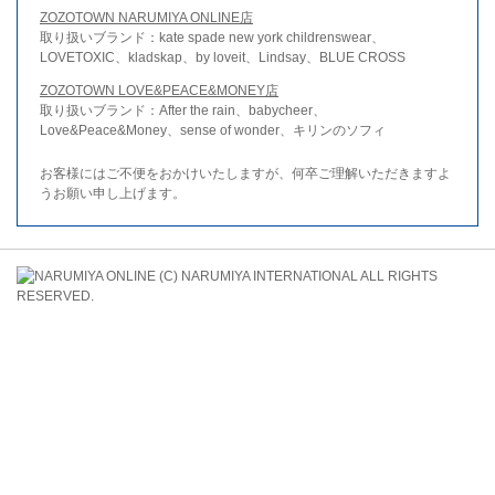
ZOZOTOWN NARUMIYA ONLINE店
取り扱いブランド：kate spade new york childrenswear、
LOVETOXIC、kladskap、by loveit、Lindsay、BLUE CROSS
ZOZOTOWN LOVE&PEACE&MONEY店
取り扱いブランド：After the rain、babycheer、
Love&Peace&Money、sense of wonder、キリンのソフィ
お客様にはご不便をおかけいたしますが、何卒ご理解いただきますよ
うお願い申し上げます。