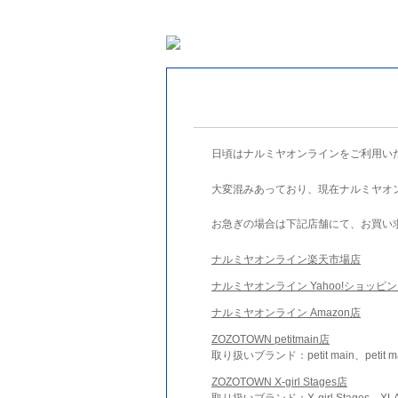
日頃はナルミヤオンラインをご利用い
大変混みあっており、現在ナルミヤオ
お急ぎの場合は下記店舗にて、お買い
ナルミヤオンライン楽天市場店
ナルミヤオンライン Yahoo!ショッピ
ナルミヤオンライン Amazon店
ZOZOTOWN petitmain店
取り扱いブランド：petit main、petit m
ZOZOTOWN X-girl Stages店
取り扱いブランド：X-girl Stages、XLA