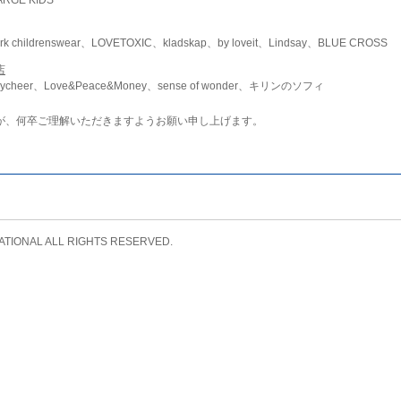
childrenswear、LOVETOXIC、kladskap、by loveit、Lindsay、BLUE CROSS
店
ycheer、Love&Peace&Money、sense of wonder、キリンのソフィ
が、何卒ご理解いただきますようお願い申し上げます。