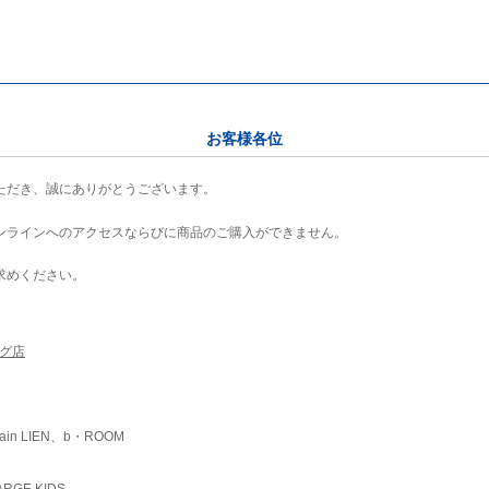
お客様各位
ただき、誠にありがとうございます。
ンラインへのアクセスならびに商品のご購入ができません。
求めください。
ング店
ain LIEN、b・ROOM
RGE KIDS