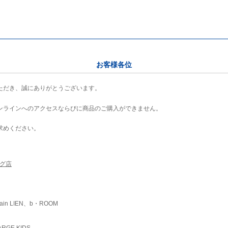
お客様各位
ただき、誠にありがとうございます。
ンラインへのアクセスならびに商品のご購入ができません。
求めください。
ング店
ain LIEN、b・ROOM
RGE KIDS