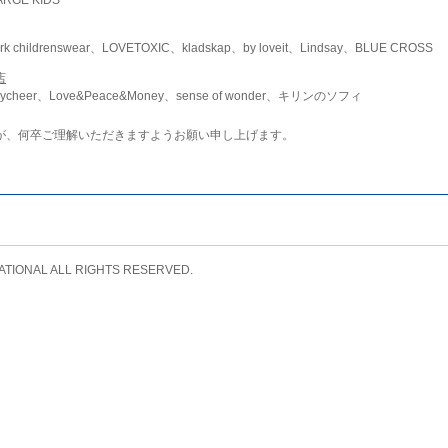
childrenswear、LOVETOXIC、kladskap、by loveit、Lindsay、BLUE CROSS
店
ycheer、Love&Peace&Money、sense of wonder、キリンのソフィ
が、何卒ご理解いただきますようお願い申し上げます。