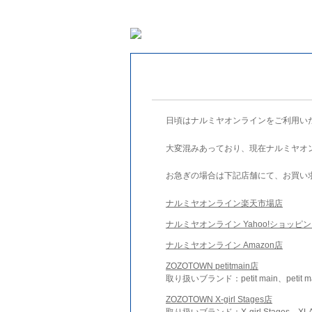
日頃はナルミヤオンラインをご利用い
大変混みあっており、現在ナルミヤオ
お急ぎの場合は下記店舗にて、お買い
ナルミヤオンライン楽天市場店
ナルミヤオンライン Yahoo!ショッピ
ナルミヤオンライン Amazon店
ZOZOTOWN petitmain店
取り扱いブランド：petit main、petit m
ZOZOTOWN X-girl Stages店
取り扱いブランド：X-girl Stages、XLA