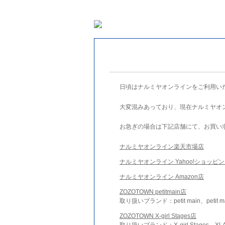
日頃はナルミヤオンラインをご利用い
大変混みあっており、現在ナルミヤオ
お急ぎの場合は下記店舗にて、お買い
ナルミヤオンライン楽天市場店
ナルミヤオンライン Yahoo!ショッピ
ナルミヤオンライン Amazon店
ZOZOTOWN petitmain店
取り扱いブランド：petit main、petit m
ZOZOTOWN X-girl Stages店
取り扱いブランド：X-girl Stages、XLA