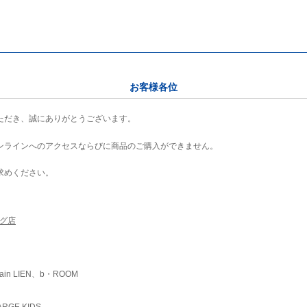
お客様各位
ただき、誠にありがとうございます。
ンラインへのアクセスならびに商品のご購入ができません。
求めください。
ング店
ain LIEN、b・ROOM
RGE KIDS