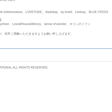
childrenswear、LOVETOXIC、kladskap、by loveit、Lindsay、BLUE CROSS
店
ycheer、Love&Peace&Money、sense of wonder、キリンのソフィ
が、何卒ご理解いただきますようお願い申し上げます。