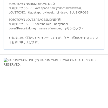
ZOZOTOWN NARUMIYA ONLINE店
取り扱いブランド：kate spade new york childrenswear、
LOVETOXIC、kladskap、by loveit、Lindsay、BLUE CROSS
ZOZOTOWN LOVE&PEACE&MONEY店
取り扱いブランド：After the rain、babycheer、
Love&Peace&Money、sense of wonder、キリンのソフィ
お客様にはご不便をおかけいたしますが、何卒ご理解いただきますよ
うお願い申し上げます。