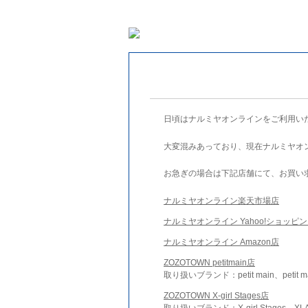
日頃はナルミヤオンラインをご利用い
大変混みあっており、現在ナルミヤオ
お急ぎの場合は下記店舗にて、お買い
ナルミヤオンライン楽天市場店
ナルミヤオンライン Yahoo!ショッピ
ナルミヤオンライン Amazon店
ZOZOTOWN petitmain店
取り扱いブランド：petit main、petit m
ZOZOTOWN X-girl Stages店
取り扱いブランド：X-girl Stages、XLA