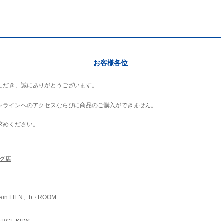
お客様各位
ただき、誠にありがとうございます。
ンラインへのアクセスならびに商品のご購入ができません。
求めください。
ング店
ain LIEN、b・ROOM
RGE KIDS