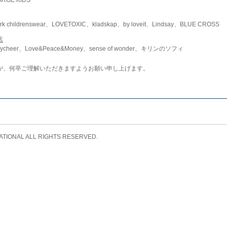
childrenswear、LOVETOXIC、kladskap、by loveit、Lindsay、BLUE CROSS
店
ycheer、Love&Peace&Money、sense of wonder、キリンのソフィ
が、何卒ご理解いただきますようお願い申し上げます。