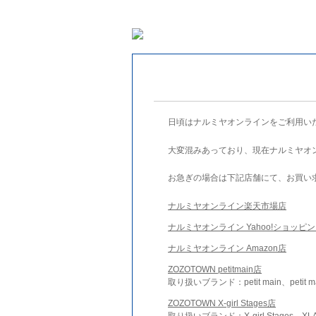
日頃はナルミヤオンラインをご利用い
大変混みあっており、現在ナルミヤオ
お急ぎの場合は下記店舗にて、お買い
ナルミヤオンライン楽天市場店
ナルミヤオンライン Yahoo!ショッピ
ナルミヤオンライン Amazon店
ZOZOTOWN petitmain店
取り扱いブランド：petit main、petit m
ZOZOTOWN X-girl Stages店
取り扱いブランド：X-girl Stages、XLA