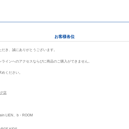
お客様各位
ただき、誠にありがとうございます。
ンラインへのアクセスならびに商品のご購入ができません。
求めください。
ング店
ain LIEN、b・ROOM
RGE KIDS