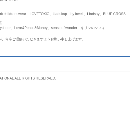
childrenswear、LOVETOXIC、kladskap、by loveit、Lindsay、BLUE CROSS
店
ycheer、Love&Peace&Money、sense of wonder、キリンのソフィ
が、何卒ご理解いただきますようお願い申し上げます。