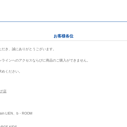
お客様各位
ただき、誠にありがとうございます。
ンラインへのアクセスならびに商品のご購入ができません。
求めください。
ング店
ain LIEN、b・ROOM
RGE KIDS