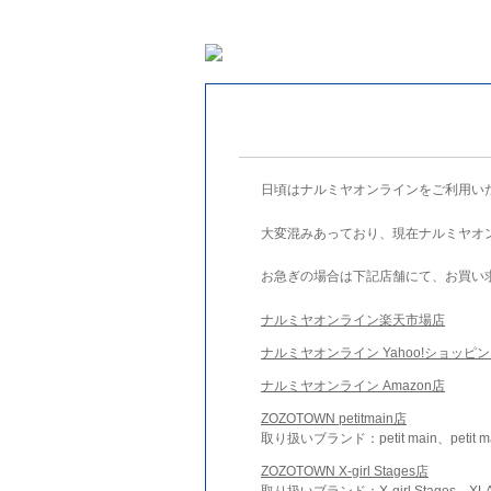
日頃はナルミヤオンラインをご利用い
大変混みあっており、現在ナルミヤオ
お急ぎの場合は下記店舗にて、お買い
ナルミヤオンライン楽天市場店
ナルミヤオンライン Yahoo!ショッピ
ナルミヤオンライン Amazon店
ZOZOTOWN petitmain店
取り扱いブランド：petit main、petit m
ZOZOTOWN X-girl Stages店
取り扱いブランド：X-girl Stages、XLA