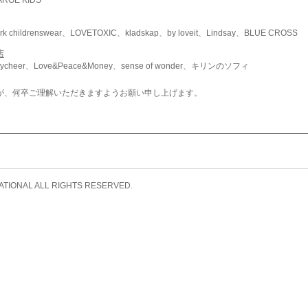
childrenswear、LOVETOXIC、kladskap、by loveit、Lindsay、BLUE CROSS
店
ycheer、Love&Peace&Money、sense of wonder、キリンのソフィ
が、何卒ご理解いただきますようお願い申し上げます。