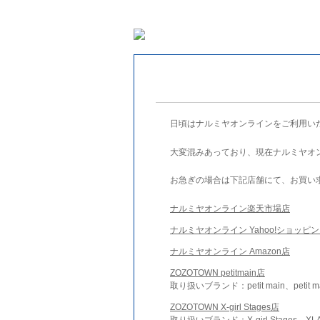
日頃はナルミヤオンラインをご利用い
大変混みあっており、現在ナルミヤオ
お急ぎの場合は下記店舗にて、お買い
ナルミヤオンライン楽天市場店
ナルミヤオンライン Yahoo!ショッピ
ナルミヤオンライン Amazon店
ZOZOTOWN petitmain店
取り扱いブランド：petit main、petit m
ZOZOTOWN X-girl Stages店
取り扱いブランド：X-girl Stages、XLA