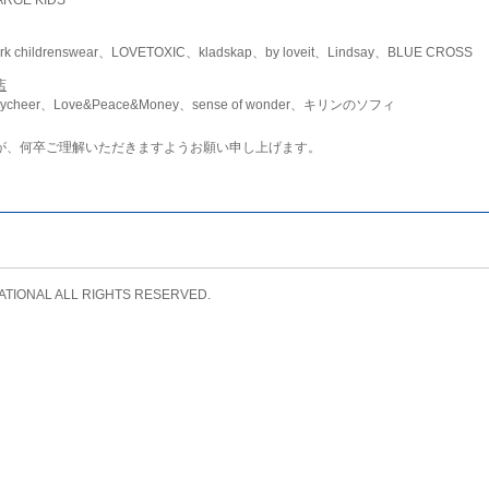
childrenswear、LOVETOXIC、kladskap、by loveit、Lindsay、BLUE CROSS
店
ycheer、Love&Peace&Money、sense of wonder、キリンのソフィ
が、何卒ご理解いただきますようお願い申し上げます。