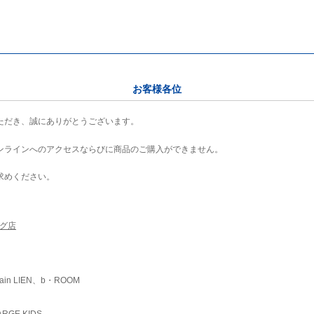
お客様各位
ただき、誠にありがとうございます。
ンラインへのアクセスならびに商品のご購入ができません。
求めください。
ング店
ain LIEN、b・ROOM
RGE KIDS