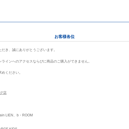
お客様各位
ただき、誠にありがとうございます。
ンラインへのアクセスならびに商品のご購入ができません。
求めください。
ング店
ain LIEN、b・ROOM
RGE KIDS