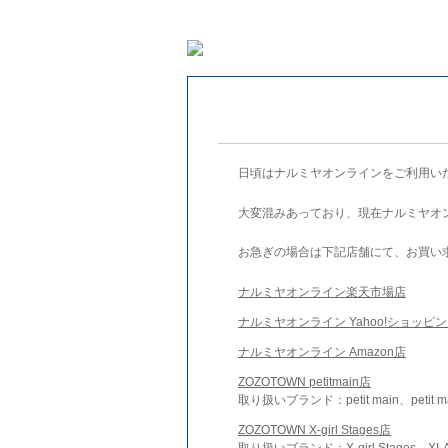
日頃はナルミヤオンラインをご利用い
大変混みあっており、現在ナルミヤオ
お急ぎの場合は下記店舗にて、お買い
ナルミヤオンライン楽天市場店
ナルミヤオンライン Yahoo!ショッピ
ナルミヤオンライン Amazon店
ZOZOTOWN petitmain店
取り扱いブランド：petit main、petit m
ZOZOTOWN X-girl Stages店
取り扱いブランド：X-girl Stages、XLA