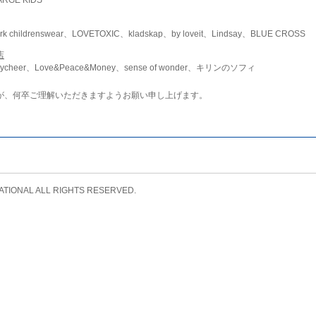
childrenswear、LOVETOXIC、kladskap、by loveit、Lindsay、BLUE CROSS
店
ycheer、Love&Peace&Money、sense of wonder、キリンのソフィ
が、何卒ご理解いただきますようお願い申し上げます。