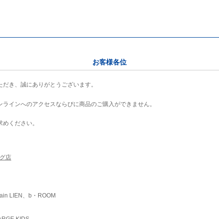
お客様各位
ただき、誠にありがとうございます。
ンラインへのアクセスならびに商品のご購入ができません。
求めください。
ング店
ain LIEN、b・ROOM
RGE KIDS