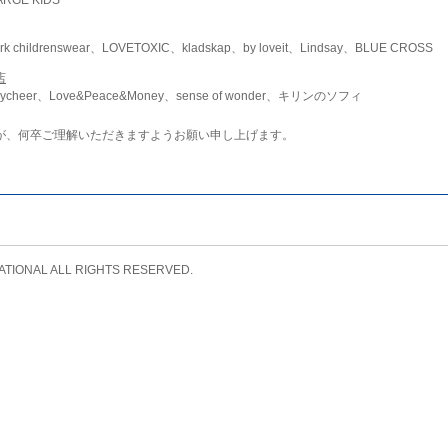
childrenswear、LOVETOXIC、kladskap、by loveit、Lindsay、BLUE CROSS
店
ycheer、Love&Peace&Money、sense of wonder、キリンのソフィ
が、何卒ご理解いただきますようお願い申し上げます。