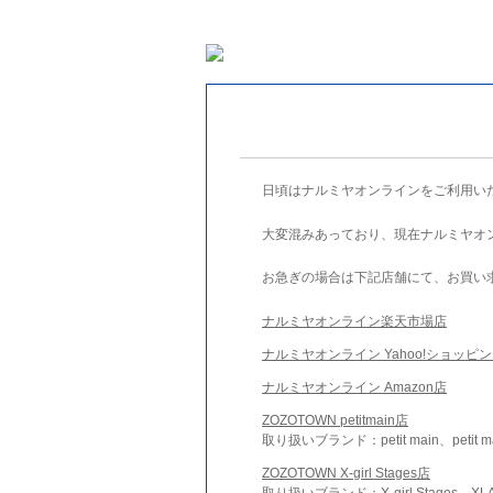
日頃はナルミヤオンラインをご利用い
大変混みあっており、現在ナルミヤオ
お急ぎの場合は下記店舗にて、お買い
ナルミヤオンライン楽天市場店
ナルミヤオンライン Yahoo!ショッピ
ナルミヤオンライン Amazon店
ZOZOTOWN petitmain店
取り扱いブランド：petit main、petit m
ZOZOTOWN X-girl Stages店
取り扱いブランド：X-girl Stages、XLA