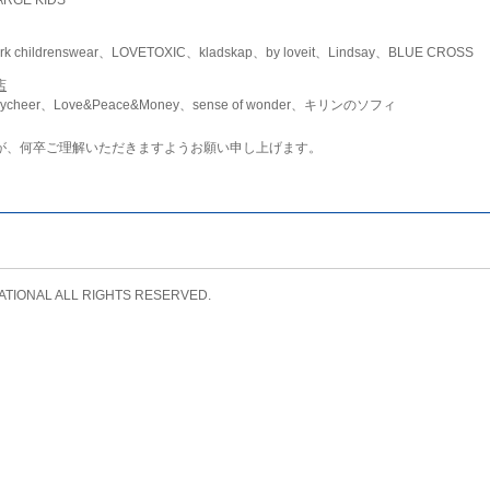
childrenswear、LOVETOXIC、kladskap、by loveit、Lindsay、BLUE CROSS
店
ycheer、Love&Peace&Money、sense of wonder、キリンのソフィ
が、何卒ご理解いただきますようお願い申し上げます。