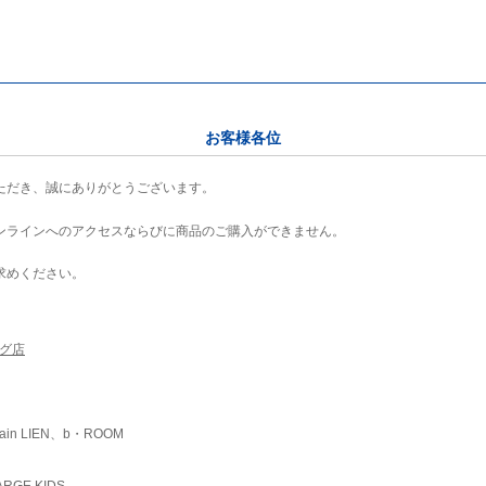
お客様各位
ただき、誠にありがとうございます。
ンラインへのアクセスならびに商品のご購入ができません。
求めください。
ング店
ain LIEN、b・ROOM
RGE KIDS