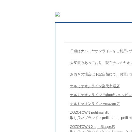
日頃はナルミヤオンラインをご利用い
大変混みあっており、現在ナルミヤオ
お急ぎの場合は下記店舗にて、お買い
ナルミヤオンライン楽天市場店
ナルミヤオンライン Yahoo!ショッピ
ナルミヤオンライン Amazon店
ZOZOTOWN petitmain店
取り扱いブランド：petit main、petit m
ZOZOTOWN X-girl Stages店
取り扱いブランド：X-girl Stages、XLA