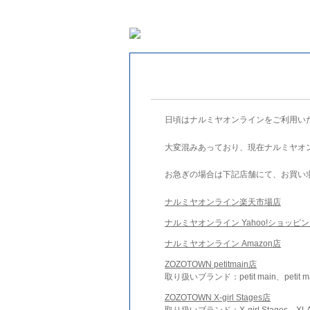
日頃はナルミヤオンラインをご利用い
大変混みあっており、現在ナルミヤオ
お急ぎの場合は下記店舗にて、お買い
ナルミヤオンライン楽天市場店
ナルミヤオンライン Yahoo!ショッピ
ナルミヤオンライン Amazon店
ZOZOTOWN petitmain店
取り扱いブランド：petit main、petit m
ZOZOTOWN X-girl Stages店
取り扱いブランド：X-girl Stages、XLA