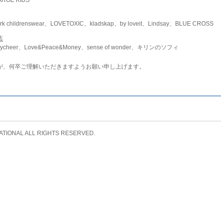
childrenswear、LOVETOXIC、kladskap、by loveit、Lindsay、BLUE CROSS
店
ycheer、Love&Peace&Money、sense of wonder、キリンのソフィ
が、何卒ご理解いただきますようお願い申し上げます。