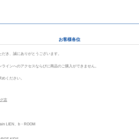
お客様各位
ただき、誠にありがとうございます。
ンラインへのアクセスならびに商品のご購入ができません。
求めください。
ング店
ain LIEN、b・ROOM
RGE KIDS