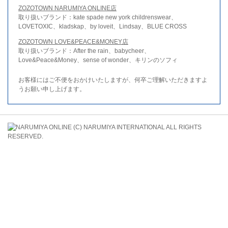
ZOZOTOWN NARUMIYA ONLINE店
取り扱いブランド：kate spade new york childrenswear、
LOVETOXIC、kladskap、by loveit、Lindsay、BLUE CROSS
ZOZOTOWN LOVE&PEACE&MONEY店
取り扱いブランド：After the rain、babycheer、
Love&Peace&Money、sense of wonder、キリンのソフィ
お客様にはご不便をおかけいたしますが、何卒ご理解いただきますよ
うお願い申し上げます。