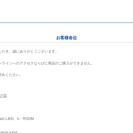
お客様各位
ただき、誠にありがとうございます。
ンラインへのアクセスならびに商品のご購入ができません。
求めください。
ング店
ain LIEN、b・ROOM
RGE KIDS