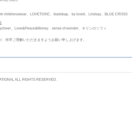
childrenswear、LOVETOXIC、kladskap、by loveit、Lindsay、BLUE CROSS
店
ycheer、Love&Peace&Money、sense of wonder、キリンのソフィ
が、何卒ご理解いただきますようお願い申し上げます。