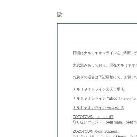
日頃はナルミヤオンラインをご利用い
大変混みあっており、現在ナルミヤオ
お急ぎの場合は下記店舗にて、お買い
ナルミヤオンライン楽天市場店
ナルミヤオンライン Yahoo!ショッピ
ナルミヤオンライン Amazon店
ZOZOTOWN petitmain店
取り扱いブランド：petit main、petit m
ZOZOTOWN X-girl Stages店
取り扱いブランド：X-girl Stages、XLA