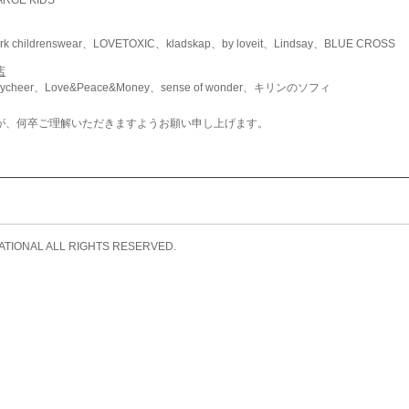
childrenswear、LOVETOXIC、kladskap、by loveit、Lindsay、BLUE CROSS
店
ycheer、Love&Peace&Money、sense of wonder、キリンのソフィ
が、何卒ご理解いただきますようお願い申し上げます。