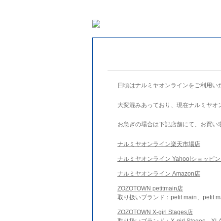
日頃はナルミヤオンラインをご利用い
大変混みあっており、現在ナルミヤオ
お急ぎの場合は下記店舗にて、お買い
ナルミヤオンライン楽天市場店
ナルミヤオンライン Yahoo!ショッピ
ナルミヤオンライン Amazon店
ZOZOTOWN petitmain店
取り扱いブランド：petit main、petit m
ZOZOTOWN X-girl Stages店
取り扱いブランド：X-girl Stages、XLA