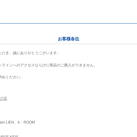
お客様各位
ただき、誠にありがとうございます。
ンラインへのアクセスならびに商品のご購入ができません。
求めください。
ング店
ain LIEN、b・ROOM
RGE KIDS