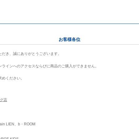
お客様各位
ただき、誠にありがとうございます。
ンラインへのアクセスならびに商品のご購入ができません。
求めください。
ング店
ain LIEN、b・ROOM
RGE KIDS