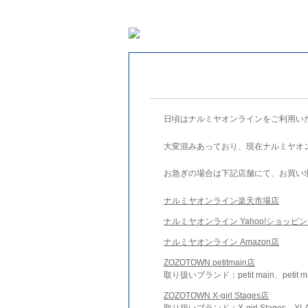
日頃はナルミヤオンラインをご利用い
大変混みあっており、現在ナルミヤオ
お急ぎの場合は下記店舗にて、お買い
ナルミヤオンライン楽天市場店
ナルミヤオンライン Yahoo!ショッピ
ナルミヤオンライン Amazon店
ZOZOTOWN petitmain店
取り扱いブランド：petit main、petit m
ZOZOTOWN X-girl Stages店
取り扱いブランド：X-girl Stages、XLA