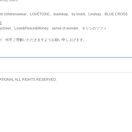
childrenswear、LOVETOXIC、kladskap、by loveit、Lindsay、BLUE CROSS
店
ycheer、Love&Peace&Money、sense of wonder、キリンのソフィ
が、何卒ご理解いただきますようお願い申し上げます。