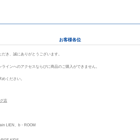
お客様各位
ただき、誠にありがとうございます。
ンラインへのアクセスならびに商品のご購入ができません。
求めください。
ング店
ain LIEN、b・ROOM
RGE KIDS