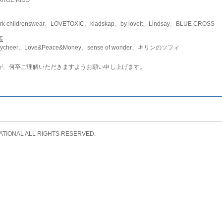
childrenswear、LOVETOXIC、kladskap、by loveit、Lindsay、BLUE CROSS
店
ycheer、Love&Peace&Money、sense of wonder、キリンのソフィ
が、何卒ご理解いただきますようお願い申し上げます。