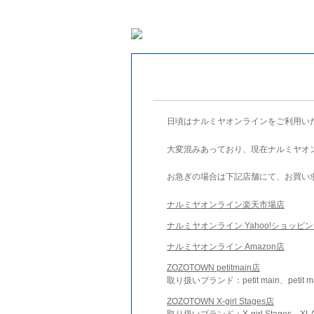
日頃はナルミヤオンラインをご利用い
大変混みあっており、現在ナルミヤオ
お急ぎの場合は下記店舗にて、お買い
ナルミヤオンライン楽天市場店
ナルミヤオンライン Yahoo!ショッピ
ナルミヤオンライン Amazon店
ZOZOTOWN petitmain店
取り扱いブランド：petit main、petit m
ZOZOTOWN X-girl Stages店
取り扱いブランド：X-girl Stages、XLA