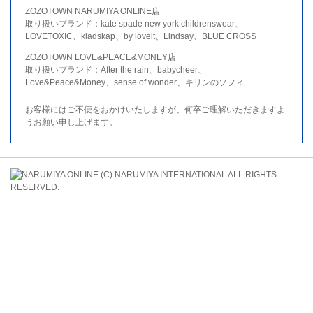
ZOZOTOWN NARUMIYA ONLINE店
取り扱いブランド：kate spade new york childrenswear、
LOVETOXIC、kladskap、by loveit、Lindsay、BLUE CROSS
ZOZOTOWN LOVE&PEACE&MONEY店
取り扱いブランド：After the rain、babycheer、
Love&Peace&Money、sense of wonder、キリンのソフィ
お客様にはご不便をおかけいたしますが、何卒ご理解いただきますよ
うお願い申し上げます。