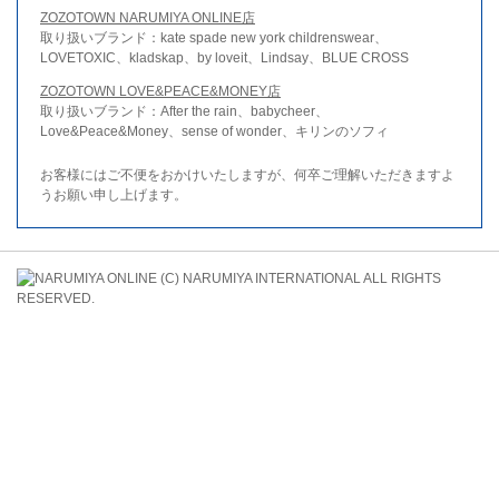
ZOZOTOWN NARUMIYA ONLINE店
取り扱いブランド：kate spade new york childrenswear、
LOVETOXIC、kladskap、by loveit、Lindsay、BLUE CROSS
ZOZOTOWN LOVE&PEACE&MONEY店
取り扱いブランド：After the rain、babycheer、
Love&Peace&Money、sense of wonder、キリンのソフィ
お客様にはご不便をおかけいたしますが、何卒ご理解いただきますよ
うお願い申し上げます。