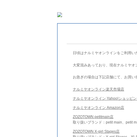
日頃はナルミヤオンラインをご利用い
大変混みあっており、現在ナルミヤオ
お急ぎの場合は下記店舗にて、お買い
ナルミヤオンライン楽天市場店
ナルミヤオンライン Yahoo!ショッピ
ナルミヤオンライン Amazon店
ZOZOTOWN petitmain店
取り扱いブランド：petit main、petit m
ZOZOTOWN X-girl Stages店
取り扱いブランド：X-girl Stages、XLA