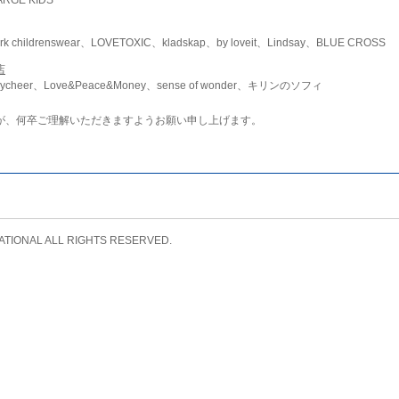
childrenswear、LOVETOXIC、kladskap、by loveit、Lindsay、BLUE CROSS
店
ycheer、Love&Peace&Money、sense of wonder、キリンのソフィ
が、何卒ご理解いただきますようお願い申し上げます。