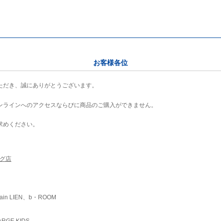
お客様各位
ただき、誠にありがとうございます。
ンラインへのアクセスならびに商品のご購入ができません。
求めください。
ング店
ain LIEN、b・ROOM
RGE KIDS