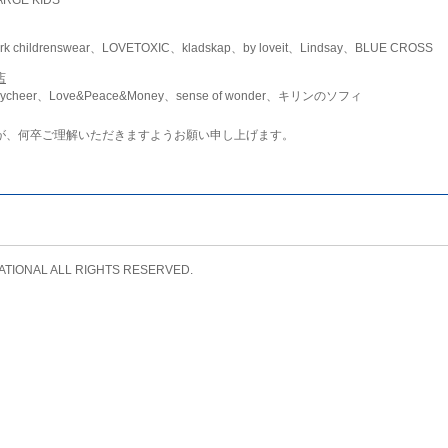
childrenswear、LOVETOXIC、kladskap、by loveit、Lindsay、BLUE CROSS
店
ycheer、Love&Peace&Money、sense of wonder、キリンのソフィ
が、何卒ご理解いただきますようお願い申し上げます。