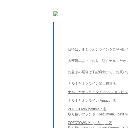
日頃はナルミヤオンラインをご利用い
大変混みあっており、現在ナルミヤオ
お急ぎの場合は下記店舗にて、お買い
ナルミヤオンライン楽天市場店
ナルミヤオンライン Yahoo!ショッピ
ナルミヤオンライン Amazon店
ZOZOTOWN petitmain店
取り扱いブランド：petit main、petit m
ZOZOTOWN X-girl Stages店
取り扱いブランド：X-girl Stages、XLA