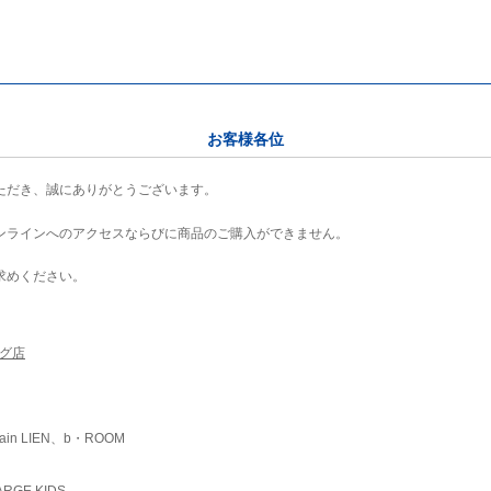
お客様各位
ただき、誠にありがとうございます。
ンラインへのアクセスならびに商品のご購入ができません。
求めください。
ング店
ain LIEN、b・ROOM
RGE KIDS