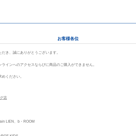
お客様各位
ただき、誠にありがとうございます。
ンラインへのアクセスならびに商品のご購入ができません。
求めください。
ング店
ain LIEN、b・ROOM
RGE KIDS