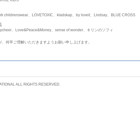
childrenswear、LOVETOXIC、kladskap、by loveit、Lindsay、BLUE CROSS
店
ycheer、Love&Peace&Money、sense of wonder、キリンのソフィ
が、何卒ご理解いただきますようお願い申し上げます。