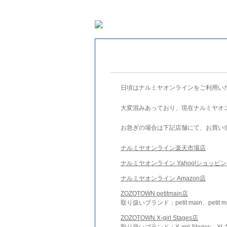
日頃はナルミヤオンラインをご利用い
大変混みあっており、現在ナルミヤオ
お急ぎの場合は下記店舗にて、お買い
ナルミヤオンライン楽天市場店
ナルミヤオンライン Yahoo!ショッピ
ナルミヤオンライン Amazon店
ZOZOTOWN petitmain店
取り扱いブランド：petit main、petit m
ZOZOTOWN X-girl Stages店
取り扱いブランド：X-girl Stages、XLA