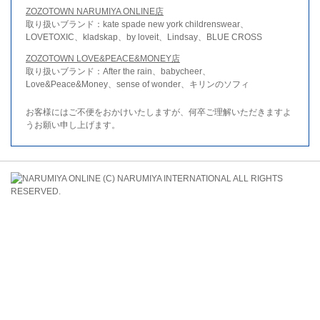
ZOZOTOWN NARUMIYA ONLINE店
取り扱いブランド：kate spade new york childrenswear、
LOVETOXIC、kladskap、by loveit、Lindsay、BLUE CROSS
ZOZOTOWN LOVE&PEACE&MONEY店
取り扱いブランド：After the rain、babycheer、
Love&Peace&Money、sense of wonder、キリンのソフィ
お客様にはご不便をおかけいたしますが、何卒ご理解いただきますよ
うお願い申し上げます。