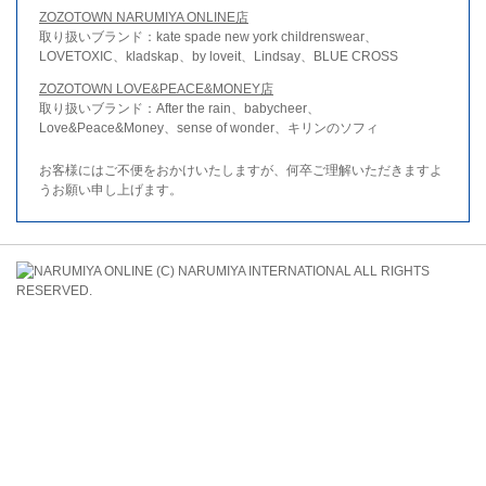
ZOZOTOWN NARUMIYA ONLINE店
取り扱いブランド：kate spade new york childrenswear、
LOVETOXIC、kladskap、by loveit、Lindsay、BLUE CROSS
ZOZOTOWN LOVE&PEACE&MONEY店
取り扱いブランド：After the rain、babycheer、
Love&Peace&Money、sense of wonder、キリンのソフィ
お客様にはご不便をおかけいたしますが、何卒ご理解いただきますよ
うお願い申し上げます。