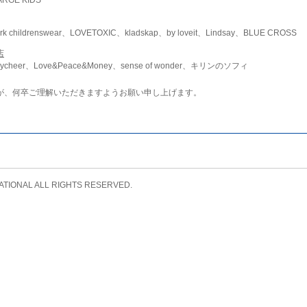
childrenswear、LOVETOXIC、kladskap、by loveit、Lindsay、BLUE CROSS
店
ycheer、Love&Peace&Money、sense of wonder、キリンのソフィ
が、何卒ご理解いただきますようお願い申し上げます。