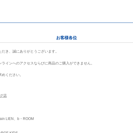
お客様各位
ただき、誠にありがとうございます。
ンラインへのアクセスならびに商品のご購入ができません。
求めください。
ング店
ain LIEN、b・ROOM
RGE KIDS