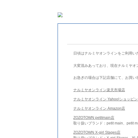
日頃はナルミヤオンラインをご利用い
大変混みあっており、現在ナルミヤオ
お急ぎの場合は下記店舗にて、お買い
ナルミヤオンライン楽天市場店
ナルミヤオンライン Yahoo!ショッピ
ナルミヤオンライン Amazon店
ZOZOTOWN petitmain店
取り扱いブランド：petit main、petit m
ZOZOTOWN X-girl Stages店
取り扱いブランド：X-girl Stages、XLA