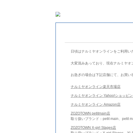
日頃はナルミヤオンラインをご利用い
大変混みあっており、現在ナルミヤオ
お急ぎの場合は下記店舗にて、お買い
ナルミヤオンライン楽天市場店
ナルミヤオンライン Yahoo!ショッピ
ナルミヤオンライン Amazon店
ZOZOTOWN petitmain店
取り扱いブランド：petit main、petit m
ZOZOTOWN X-girl Stages店
取り扱いブランド：X-girl Stages、XLA