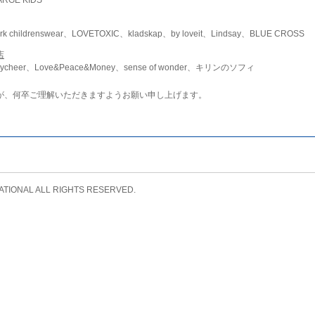
childrenswear、LOVETOXIC、kladskap、by loveit、Lindsay、BLUE CROSS
店
ycheer、Love&Peace&Money、sense of wonder、キリンのソフィ
が、何卒ご理解いただきますようお願い申し上げます。