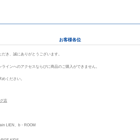
お客様各位
ただき、誠にありがとうございます。
ンラインへのアクセスならびに商品のご購入ができません。
求めください。
ング店
ain LIEN、b・ROOM
RGE KIDS