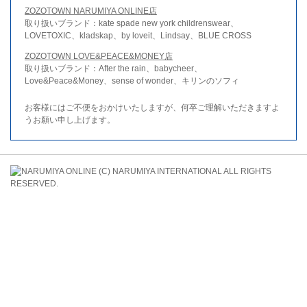
ZOZOTOWN NARUMIYA ONLINE店
取り扱いブランド：kate spade new york childrenswear、
LOVETOXIC、kladskap、by loveit、Lindsay、BLUE CROSS
ZOZOTOWN LOVE&PEACE&MONEY店
取り扱いブランド：After the rain、babycheer、
Love&Peace&Money、sense of wonder、キリンのソフィ
お客様にはご不便をおかけいたしますが、何卒ご理解いただきますよ
うお願い申し上げます。