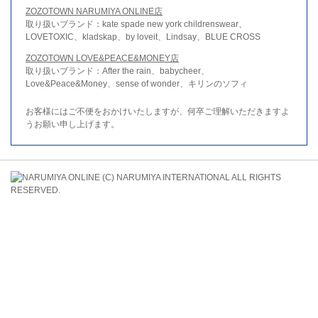
ZOZOTOWN NARUMIYA ONLINE店
取り扱いブランド：kate spade new york childrenswear、
LOVETOXIC、kladskap、by loveit、Lindsay、BLUE CROSS
ZOZOTOWN LOVE&PEACE&MONEY店
取り扱いブランド：After the rain、babycheer、
Love&Peace&Money、sense of wonder、キリンのソフィ
お客様にはご不便をおかけいたしますが、何卒ご理解いただきますよ
うお願い申し上げます。