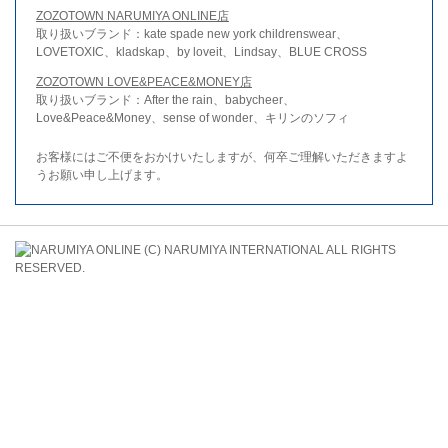
ZOZOTOWN NARUMIYA ONLINE店
取り扱いブランド：kate spade new york childrenswear、
LOVETOXIC、kladskap、by loveit、Lindsay、BLUE CROSS
ZOZOTOWN LOVE&PEACE&MONEY店
取り扱いブランド：After the rain、babycheer、
Love&Peace&Money、sense of wonder、キリンのソフィ
お客様にはご不便をおかけいたしますが、何卒ご理解いただきますよ
うお願い申し上げます。